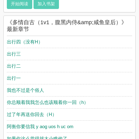
《多情自古（1v1，腹黑内侍&amp;咸鱼皇后）》是放开那个豆沙
开始阅读
加入书架
包精心创作的耽美小说，二七姐姐实时更新多情自古（1v1，腹黑
内侍&amp;咸鱼皇后）最新章节并且提供无弹窗阅读，书友所发
表的多情自古（1v1，腹黑内侍&amp;咸鱼皇后）评论，并不代表
《多情自古（1v1，腹黑内侍&amp;咸鱼皇后）》
二七姐姐赞同或者支持多情自古（1v1，腹黑内侍&amp;咸鱼皇
最新章节
后）读者的观点。
出行四（没有H）
出行三
出行二
出行一
我也不过是个俗人
你总顺着我我怎么也该顺着你一回（h）
过了年再送你回去（H）
阿衡你要信我 y aog uos h uc om
如果你这么觉得就太小瞧他了