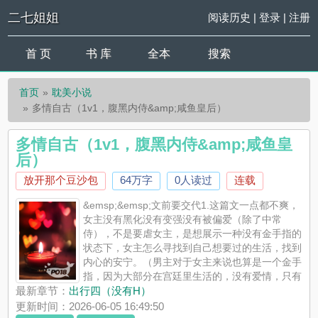
二七姐姐
阅读历史
|
登录
|
注册
首 页
书 库
全本
搜索
首页
耽美小说
多情自古（1v1，腹黑内侍&amp;咸鱼皇后）
多情自古（1v1，腹黑内侍&amp;咸鱼皇
后）
放开那个豆沙包
64万字
0人读过
连载
&emsp;&emsp;文前要交代1.这篇文一点都不爽，
女主没有黑化没有变强没有被偏爱（除了中常
侍），不是要虐女主，是想展示一种没有金手指的
状态下，女主怎么寻找到自己想要过的生活，找到
内心的安宁。（男主对于女主来说也算是一个金手
指，因为大部分在宫廷里生活的，没有爱情，只有
很多寂寞，没有那么多人对权势很热衷，最后的结局都是很早就
最新章节：
出行四（没有H）
香消玉殒）2.每个人都有欲望，都有私心，没有绝对的坏人...
更新时间：2026-06-05 16:49:50