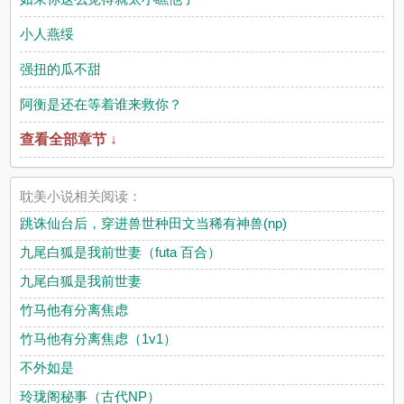
小人燕绥
强扭的瓜不甜
阿衡是还在等着谁来救你？
查看全部章节 ↓
耽美小说相关阅读：
跳诛仙台后，穿进兽世种田文当稀有神兽(np)
九尾白狐是我前世妻（futa 百合）
九尾白狐是我前世妻
竹马他有分离焦虑
竹马他有分离焦虑（1v1）
不外如是
玲珑阁秘事（古代NP）