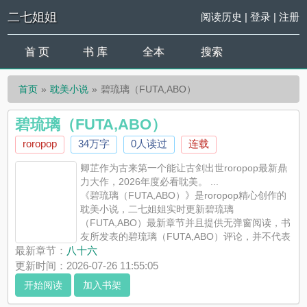
二七姐姐
阅读历史
|
登录
|
注册
首 页
书 库
全本
搜索
首页
耽美小说
碧琉璃（FUTA,ABO）
碧琉璃（FUTA,ABO）
roropop
34万字
0人读过
连载
卿芷作为古来第一个能让古剑出世roropop最新鼎
力大作，2026年度必看耽美。 ...
《碧琉璃（FUTA,ABO）》是roropop精心创作的
耽美小说，二七姐姐实时更新碧琉璃
（FUTA,ABO）最新章节并且提供无弹窗阅读，书
友所发表的碧琉璃（FUTA,ABO）评论，并不代表
二七姐姐赞同或者支持碧琉璃（FUTA,ABO）读者的观点。
最新章节：
八十六
更新时间：2026-07-26 11:55:05
开始阅读
加入书架