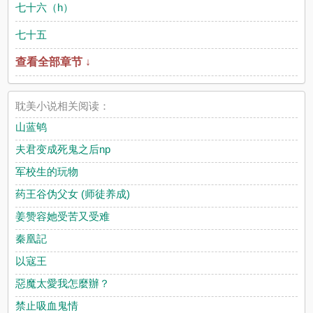
七十六（h）
七十五
查看全部章节 ↓
耽美小说相关阅读：
山蓝鸲
夫君变成死鬼之后np
军校生的玩物
药王谷伪父女 (师徒养成)
姜赞容她受苦又受难
秦凰記
以寇王
惡魔太愛我怎麼辦？
禁止吸血鬼情