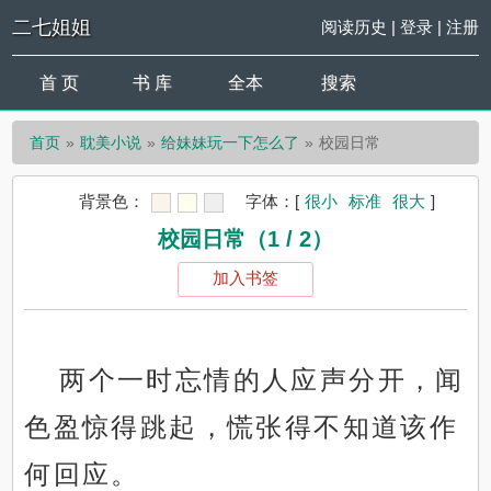
二七姐姐
阅读历史
|
登录
|
注册
首 页
书 库
全本
搜索
首页
耽美小说
给妹妹玩一下怎么了
校园日常
背景色：
字体：
[
很小
标准
很大
]
校园日常（1 / 2）
加入书签
两个一时忘情的人应声分开，闻
色盈惊得跳起，慌张得不知道该作
何回应。