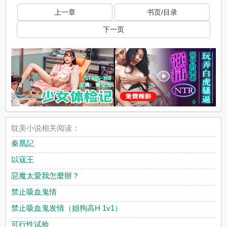
上一章
书页/目录
下一页
耽美小说相关阅读：
秦凰記
以寇王
惡魔太愛我怎麼辦？
禁止吸血鬼情
禁止吸血鬼发情（姐狗高H 1v1）
可行性试验