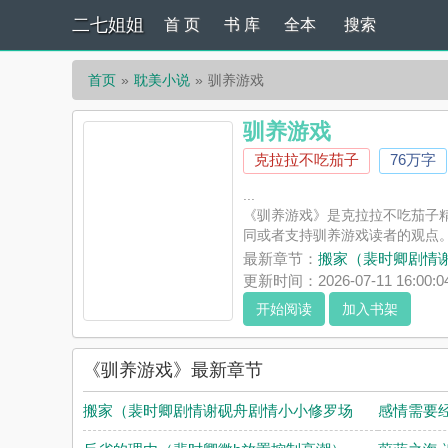
二七姐姐
首 页
书 库
全本
搜索
首页
耽美小说
驯养游戏
驯养游戏
克拉拉不吃茄子
76万字
...
《驯养游戏》是克拉拉不吃茄子
同或者支持驯养游戏读者的观点
最新章节：
搬家（裴时卿剧情
更新时间：2026-07-11 16:00:0
开始阅读
加入书架
《驯养游戏》最新章节
搬家（裴时卿剧情谢砚舟剧情小小修罗场
感情需要