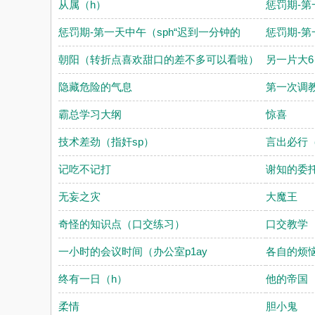
从属（h）
惩罚期-第
惩罚期-第一天中午（sph“迟到一分钟的
惩罚期-
朝阳（转折点喜欢甜口的差不多可以看啦）
另一片大6
隐藏危险的气息
第一次调
霸总学习大纲
惊喜
技术差劲（指奸sp）
言出必行
记吃不记打
谢知的委托
无妄之灾
大魔王
奇怪的知识点（口交练习）
口交教学
一小时的会议时间（办公室p1ay
各自的烦
终有一日（h）
他的帝国
柔情
胆小鬼