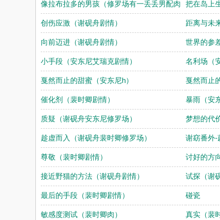
像拉布拉多的男孩（修罗场有一丢丢男配肉
把在岛上
创伤应激（谢砚舟剧情）
距离与未
向前迈进（谢砚舟剧情）
世界的参
小手段（安东尼艾瑞克剧情）
名利场（
戛然而止的甜蜜（安东尼h）
戛然而止
催化剂（裴时卿剧情）
暴雨（安
质疑（谢砚舟安东尼修罗场）
梦想的代
趁虚而入（谢砚舟裴时卿修罗场）
谢窈番外
尊敬（裴时卿剧情）
讨好的方
接近野猫的方法（谢砚舟剧情）
试探（谢
最后的手段（裴时卿剧情）
碰瓷
敏感度测试（裴时卿肉）
真实（裴