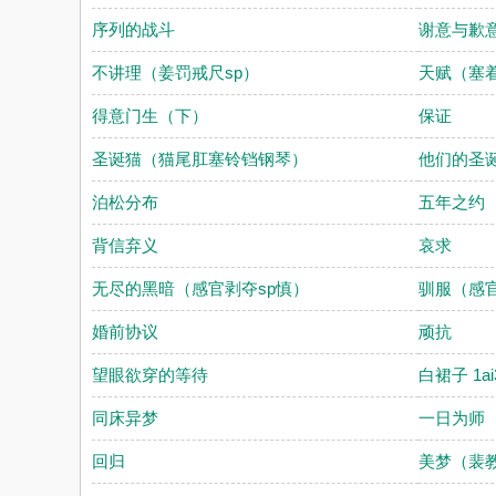
序列的战斗
谢意与歉
不讲理（姜罚戒尺sp）
天赋（塞
得意门生（下）
保证
圣诞猫（猫尾肛塞铃铛钢琴）
他们的圣
泊松分布
五年之约
背信弃义
哀求
无尽的黑暗（感官剥夺sp慎）
驯服（感
婚前协议
顽抗
望眼欲穿的等待
白裙子 1ai
同床异梦
一日为师
回归
美梦（裴教