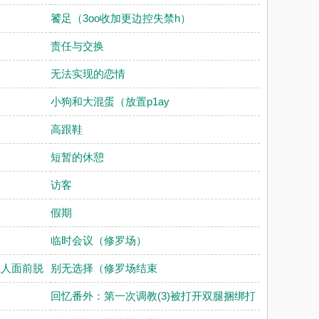
饕足（3oo收加更边控失禁h）
责任与交换
无法实现的恋情
小狗和大混蛋（放置p1ay
高跟鞋
短暂的休憩
访客
假期
临时会议（修罗场）
主人面前脱
别无选择（修罗场结束
回忆番外：第一次调教(3)被打开双腿捆绑打