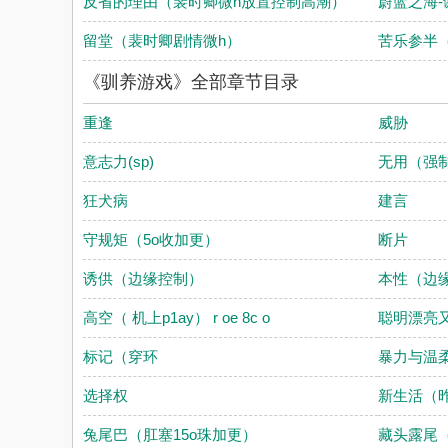
反省的理由（裴时卿微h放置控制高潮）
蔚蓝之海-
留堂（裴时卿剧情微h）
苦乐参半
《驯养游戏》全部章节目录
重逢
威胁
意志力(sp)
无用（强
狂犬病
建言
守规矩（5o收加更）
断片
诱供（边缘控制）
本性（边
高空（ 机上p1ay） r oe 8c o
聪明漂亮
标记（穿环
暴力与温柔
选择权
新生活（
兔尾巴（肛塞15o珠加更）
藏头露尾