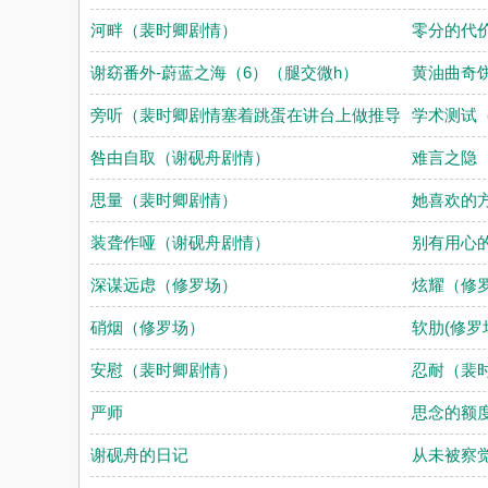
河畔（裴时卿剧情）
零分的代
谢窈番外-蔚蓝之海（6）（腿交微h）
黄油曲奇饼
旁听（裴时卿剧情塞着跳蛋在讲台上做推导
学术测试
咎由自取（谢砚舟剧情）
难言之隐
思量（裴时卿剧情）
她喜欢的方
装聋作哑（谢砚舟剧情）
别有用心
深谋远虑（修罗场）
炫耀（修
硝烟（修罗场）
软肋(修罗
安慰（裴时卿剧情）
忍耐（裴
严师
思念的额
谢砚舟的日记
从未被察