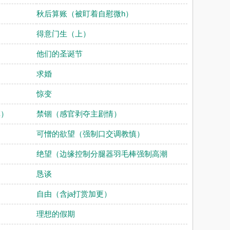
秋后算账（被盯着自慰微h）
得意门生（上）
他们的圣诞节
求婚
惊变
慎）
禁锢（感官剥夺主剧情）
可憎的欲望（强制口交调教慎）
绝望（边缘控制分腿器羽毛棒强制高潮
恳谈
自由（含ja打赏加更）
理想的假期