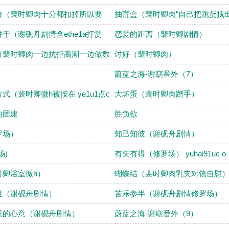
价（裴时卿肉十分都扣掉所以要
抽盲盒（裴时卿肉“自己把跳蛋拽
干（谢砚舟剧情含ethe1a打赏
恋爱的距离（裴时卿剧情）
（裴时卿肉一边抗拒高潮一边做数
讨好（裴时卿肉）
蔚蓝之海-谢窈番外（7）
式（裴时卿微h被按在 ye1u1点c
大坏蛋（裴时卿肉蹭手）
的团建
胜负欲
罗场）
知己知彼（谢砚舟剧情）
场)
有失有得（修罗场） yuhai91uc o
时卿浴室微h）
蝴蝶结（裴时卿肉乳夹对镜自慰
度（谢砚舟剧情）
苦乐参半（谢砚舟剧情修罗场）
觉的心意（谢砚舟剧情）
蔚蓝之海-谢窈番外（9）