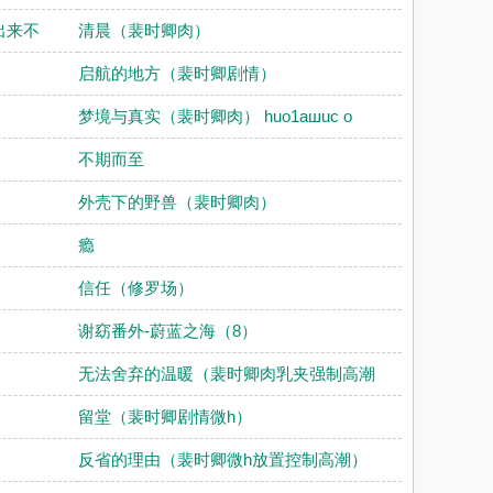
出来不
清晨（裴时卿肉）
启航的地方（裴时卿剧情）
梦境与真实（裴时卿肉） huo1aшuc o
不期而至
外壳下的野兽（裴时卿肉）
瘾
信任（修罗场）
谢窈番外-蔚蓝之海（8）
）
无法舍弃的温暖（裴时卿肉乳夹强制高潮
留堂（裴时卿剧情微h）
反省的理由（裴时卿微h放置控制高潮）