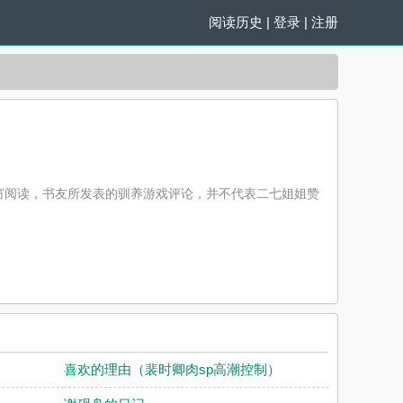
阅读历史
|
登录
|
注册
窗阅读，书友所发表的驯养游戏评论，并不代表二七姐姐赞
喜欢的理由（裴时卿肉sp高潮控制）