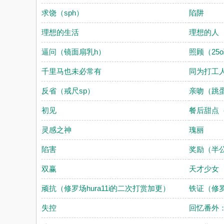
求饶（sph）
陷阱
理想的生活
理想的人
逼问（镜面扇乳h）
照顾（25
千里马也未必常有
同为打工
反省（戒尺sp）
亲吻（跳蛋
初见
餐后甜点（道
灵感之神
瑰丽
陷害
奖励（半公
双赢
天才少女
顽抗（修罗场hura11i的二次打赏加更）
铁证（修
失控
回忆番外：