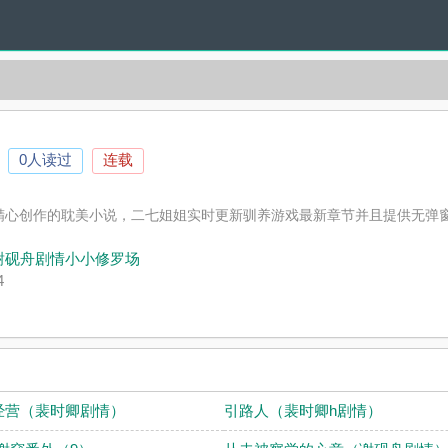
0人读过
连载
精心创作的耽美小说，二七姐姐实时更新驯养游戏最新章节并且提供无弹
。
谢砚舟剧情小小修罗场
4
经营（裴时卿剧情）
引路人（裴时卿h剧情）