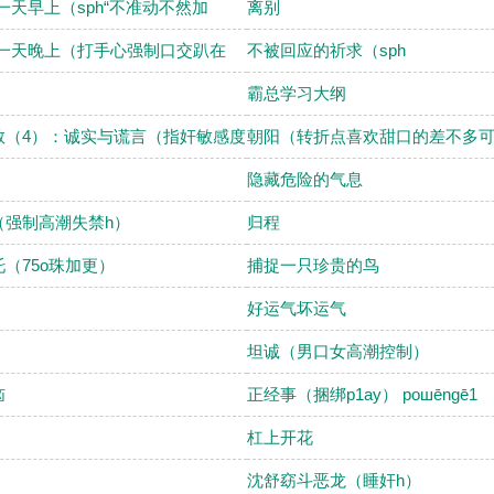
一天早上（sph“不准动不然加
离别
第一天晚上（打手心强制口交趴在
不被回应的祈求（sph
霸总学习大纲
教（4）：诚实与谎言（指奸敏感度
朝阳（转折点喜欢甜口的差不多
隐藏危险的气息
（强制高潮失禁h）
归程
（75o珠加更）
捕捉一只珍贵的鸟
好运气坏运气
坦诚（男口女高潮控制）
恼
正经事（捆绑p1ay） poшēngē1
杠上开花
沈舒窈斗恶龙（睡奸h）