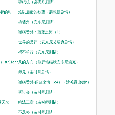
碎纸机（谢砚舟剧情）
聚餐的时
难以启齿的欲望（裴教授剧情）
撬墙角（安东尼剧情）
谢窈番外：蔚蓝之海（1）
世界的品评（安东尼艾瑞克剧情）
祸不单行（安东尼剧情）
u91enh
风的方向（修罗场继续安东尼篇完）
师兄（裴时卿剧情）
谢窈番外-蔚蓝之海（o4）（沙滩露出微h）
研讨会（裴时卿剧情）
露天h）
约法三章（裴时卿剧情）
不及格（裴时卿剧情）