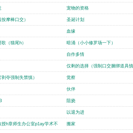
意
宠物的资格
着按摩棒口交）
圣诞计划
血缘
诞歌（猫尾h）
暗涌（小小修罗场一下）
自作多情
仅剩的选择（强制口交捆绑道具
官剥夺强制失禁慎）
觉察
伙伴
3
阻挠
以退为进
授h章师生办公室p1ay学术不
搬家