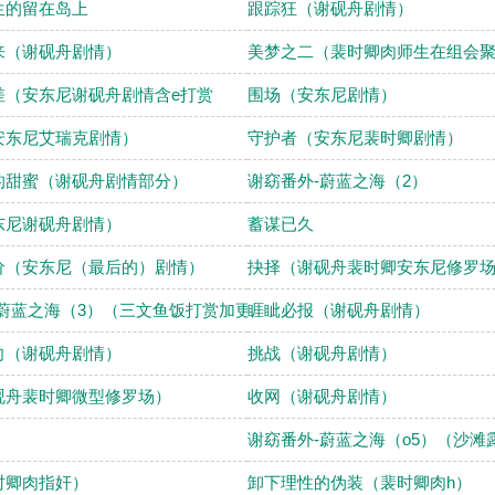
生的留在岛上
跟踪狂（谢砚舟剧情）
来（谢砚舟剧情）
美梦之二（裴时卿肉师生在组会
差（安东尼谢砚舟剧情含e打赏
围场（安东尼剧情）
安东尼艾瑞克剧情）
守护者（安东尼裴时卿剧情）
的甜蜜（谢砚舟剧情部分）
谢窈番外-蔚蓝之海（2）
东尼谢砚舟剧情）
蓄谋已久
价（安东尼（最后的）剧情）
抉择（谢砚舟裴时卿安东尼修罗场） f
-蔚蓝之海（3）（三文鱼饭打赏加更
睚眦必报（谢砚舟剧情）
向（谢砚舟剧情）
挑战（谢砚舟剧情）
砚舟裴时卿微型修罗场）
收网（谢砚舟剧情）
谢窈番外-蔚蓝之海（o5）（沙滩
时卿肉指奸）
卸下理性的伪装（裴时卿肉h）