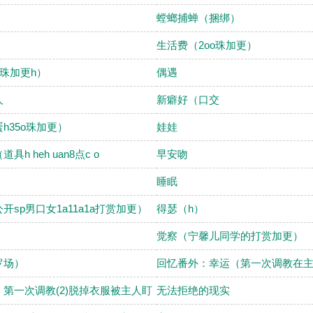
螳螂捕蝉（捆绑）
生活费（2oo珠加更）
o珠加更h）
偶遇
人
新癖好（口交
h35o珠加更）
娃娃
具h heh uan8点c o
早安吻
睡眠
开sp男口女1a11a1a打赏加更）
得瑟（h）
觉察（宁馨儿同学的打赏加更）
罗场）
回忆番外：幸运（第一次调教在
第一次调教(2)脱掉衣服被主人盯
无法拒绝的现实