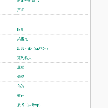
）
谢砚舟的日记
严师
眼泪
捣蛋鬼
出言不逊（sp指奸）
死到临头
屈服
怨怼
鸟笼
嫩芽
晨省（皮带sp）