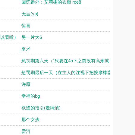
回忆番外：艾莉榭的衣橱 roe8
无言(sp)
惊喜
可以看啦）
另一片大6
巫术
惩罚期第六天（“只要在4o下之前没有高潮就
惩罚期最后一天（在主人的注视下把按摩棒塞
许愿
幸福的bg
欲望的指引(走绳慎)
那个女孩
爱河