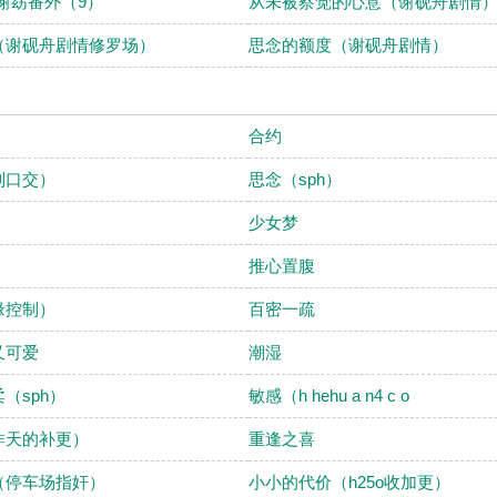
谢窈番外（9）
从未被察觉的心意（谢砚舟剧情
（谢砚舟剧情修罗场）
思念的额度（谢砚舟剧情）
合约
制口交）
思念（sph）
少女梦
推心置腹
缘控制）
百密一疏
又可爱
潮湿
（sph）
敏感（h hehu a n4 c o
昨天的补更）
重逢之喜
（停车场指奸）
小小的代价（h25o收加更）